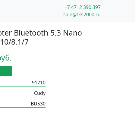
+7 4712 390 397
sale@tks2000.ru
er Bluetooth 5.3 Nano
10/8.1/7
руб.
91710
Cudy
BU530