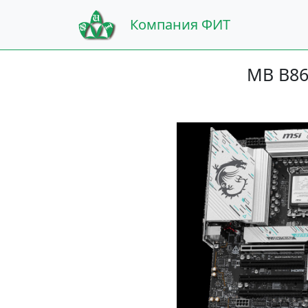
Компания ФИТ
MB B86