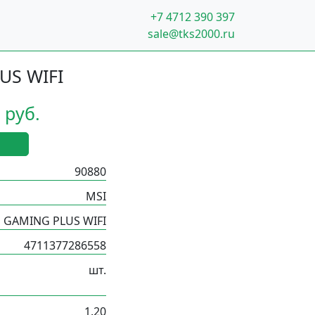
+7 4712 390 397
sale@tks2000.ru
US WIFI
 руб.
90880
MSI
 GAMING PLUS WIFI
4711377286558
шт.
1.20