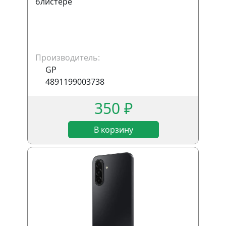
блистере
Производитель:
GP
4891199003738
350 ₽
В корзину