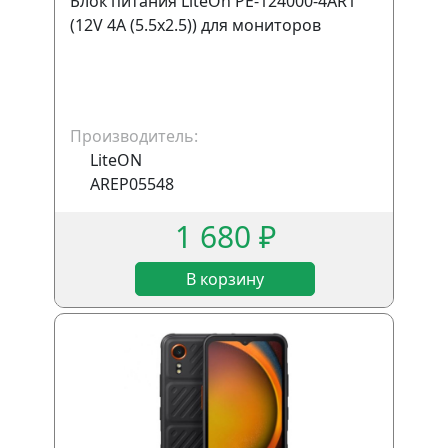
Блок питания LiteOn PE-124000-4AR1
(12V 4A (5.5x2.5)) для мониторов
Производитель:
LiteON
AREP05548
1 680 ₽
В корзину