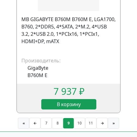
MB GIGABYTE B760M B760M E, LGA1700,
B760, 2*DDR5, 4*SATA, 2*M.2, 4*USB
3.2, 2*USB 2.0, 1*PCIx16, 1*PCIx1,
HDMI+DP, mATX
Производитель:
GigaByte
B760M E
7 937 ₽
В корзину
«
←
7
8
9
10
11
→
»