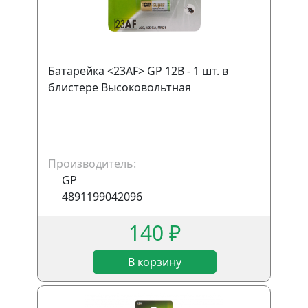
Батарейка <23AF> GP 12В - 1 шт. в
блистере Высоковольтная
Производитель:
GP
4891199042096
140 ₽
В корзину