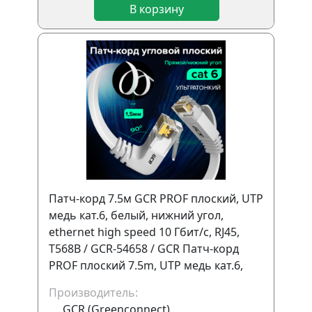
В корзину
Патч-корд 7.5м GCR PROF плоский, UTP
медь кат.6, белый, нижний угол,
ethernet high speed 10 Гбит/с, RJ45,
T568B / GCR-54658 / GCR Патч-корд
PROF плоский 7.5m, UTP медь кат.6,
белый, нижний угол, ethernet high
Производитель:
speed 10 Гбит/с, RJ45, T568B.
GCR (Greenconnect)