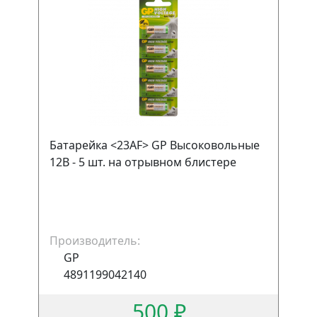
Батарейка <23АF> GP Высоковольные
12В - 5 шт. на отрывном блистере
Производитель:
GP
4891199042140
500 ₽