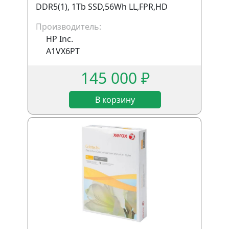
DDR5(1), 1Tb SSD,56Wh LL,FPR,HD
Webcam,1.79kg,2y,Gray,Win11Pro, eng
Производитель:
kbd, без евровилки
HP Inc.
A1VX6PT
145 000 ₽
В корзину