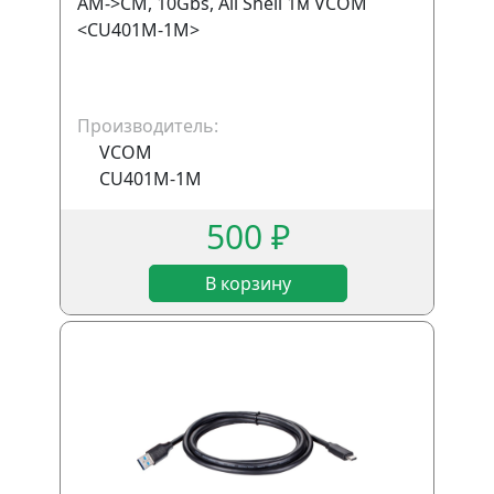
AM->CM, 10Gbs, All Shell 1м VCOM
<CU401M-1M>
Производитель:
VCOM
CU401M-1M
500 ₽
В корзину