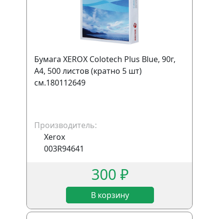
Бумага XEROX Colotech Plus Blue, 90г,
A4, 500 листов (кратно 5 шт)
см.180112649
Производитель:
Xerox
003R94641
300 ₽
В корзину