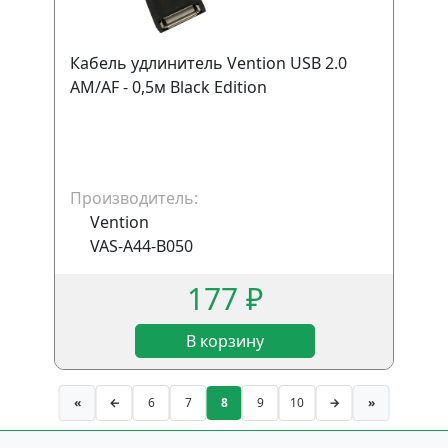
Кабель удлинитель Vention USB 2.0
AM/AF - 0,5м Black Edition
Производитель:
Vention
VAS-A44-B050
177 ₽
В корзину
«
←
6
7
8
9
10
→
»