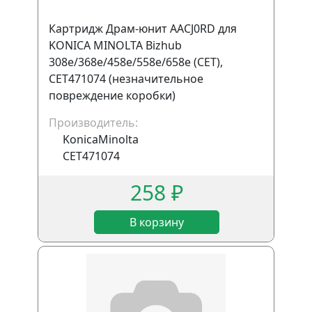
Картридж Драм-юнит AACJ0RD для
KONICA MINOLTA Bizhub
308e/368e/458e/558e/658e (CET),
CET471074 (незначительное
повреждение коробки)
Производитель:
KonicaMinolta
CET471074
258 ₽
В корзину