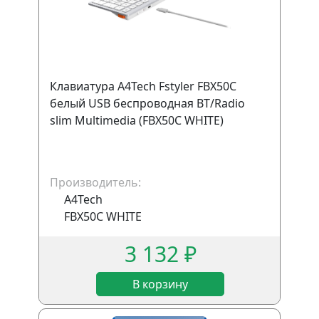
Клавиатура A4Tech Fstyler FBX50C
белый USB беспроводная BT/Radio
slim Multimedia (FBX50C WHITE)
Производитель:
A4Tech
FBX50C WHITE
3 132 ₽
В корзину