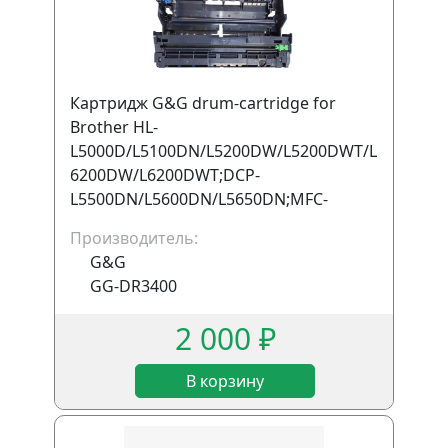
Картридж G&G drum-cartridge for
Brother HL-
L5000D/L5100DN/L5200DW/L5200DWT/L
6200DW/L6200DWT;DCP-
L5500DN/L5600DN/L5650DN;MFC-
L5700DW/L5800DW/L5850DW/L5900DW/
Производитель:
L6700DW/L6800DW without chip 30000
G&G
pages гарантия 12
GG-DR3400
2 000 ₽
В корзину