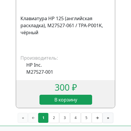
Клавиатура HP 125 (английская
раскладка), M27527-061 / TPA-P001K,
чёрный
Производитель:
HP Inc.
M27527-001
300 ₽
В корзину
«
←
1
2
3
4
5
→
»